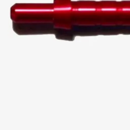
Kontakt
nenten
Nijora Händler werden
Zahlungsarten
Versandkosten und -informatione
enschutzerklärung
|
AGB & Kundeninformationen
|
Widerrufsbelehrung