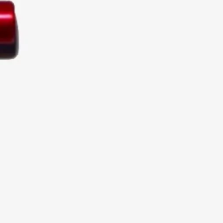
Nijora Newsletter
n .
Du erhältst entsprechend der
Datenschutzerklärung
regelmäßig und jederzeit
widerruflich E-Mails zu unseren Produkten für den
Bogensport.
 & Widerrufsformular
|
Batterieentsorgung