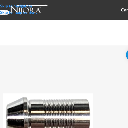
Skip to navigation
Car
Skip to main content
Start
/
Komponenten
/
Inserts
/
Pin Inserts / Bushing
/
7.68 mm (0.300 inch) I