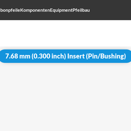
bonpfeile
Komponenten
Equipment
Pfeilbau
7.68 mm (0.300 inch) Insert (Pin/Bushing)
nsert (Pin/Bushing)