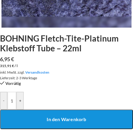
BOHNING Fletch-Tite-Platinum
Klebstoff Tube – 22ml
6,95
€
315,91
€
/
l
inkl. MwSt.
zzgl.
Versandkosten
Lieferzeit:
2-3 Werktage
Vorrätig
-
+
In den Warenkorb