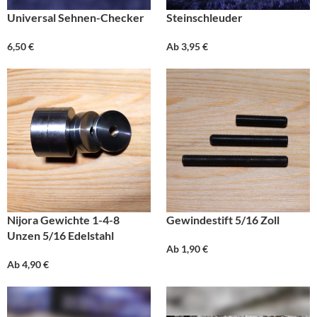
Universal Sehnen-Checker
Steinschleuder
6,50
€
Ab
3,95
€
Nijora Gewichte 1-4-8
Gewindestift 5/16 Zoll
Unzen 5/16 Edelstahl
Ab
1,90
€
Ab
4,90
€