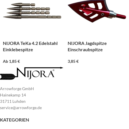
NIJORA TeKa 4.2 Edelstahl
NIJORA Jagdspitze
Einklebespitze
Einschraubspitze
Ab
1,85
€
3,85
€
Arrowforge GmbH
Hainekamp 14
31711 Luhden
service@arrowforge.de
KATEGORIEN