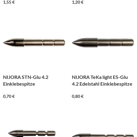
1,55
€
1,20
€
NIJORA STN-Glu 4.2
NIJORA TeKa light ES-Glu
Einklebespitze
4.2 Edelstahl Einklebespitze
0,70
€
0,80
€