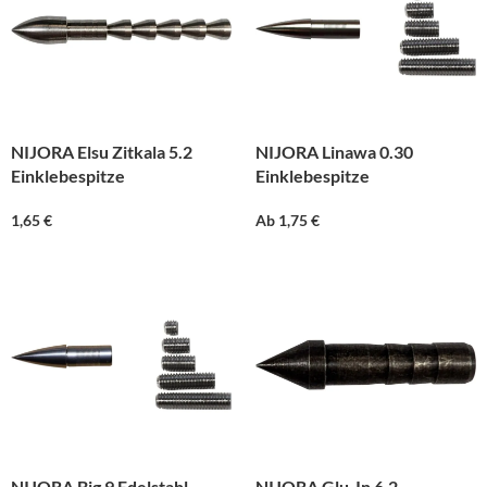
NIJORA Elsu Zitkala 5.2
NIJORA Linawa 0.30
Einklebespitze
Einklebespitze
1,65
€
Ab
1,75
€
NIJORA Big 9 Edelstahl
NIJORA Glu-In 6.2