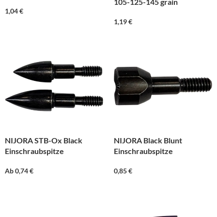
105-125-145 grain
1,04
€
1,19
€
NIJORA STB-Ox Black
NIJORA Black Blunt
Einschraubspitze
Einschraubspitze
Ab
0,74
€
0,85
€