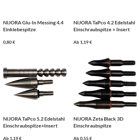
NIJORA Glu-In Messing 4.4
NIJORA TaPco 4.2 Edelstahl
Einklebespitze
Einschraubspitze + Insert
0,80
€
Ab
1,19
€
NIJORA TaPco 5.2 Edelstahl
NIJORA Zeta Black 3D
Einschraubspitze+Insert
Einschraubspitze
Ab
1,19
€
Ab
0,55
€