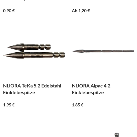
0,90
€
Ab
1,20
€
NIJORA TeKa 5.2 Edelstahl
NIJORA Alpac 4.2
Einklebespitze
Einklebespitze
1,95
€
1,85
€