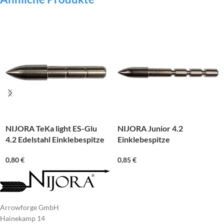
NIJORA TeKa light ES-Glu
NIJORA Junior 4.2
4.2 Edelstahl Einklebespitze
Einklebespitze
0,80
€
0,85
€
Arrowforge GmbH
Hainekamp 14