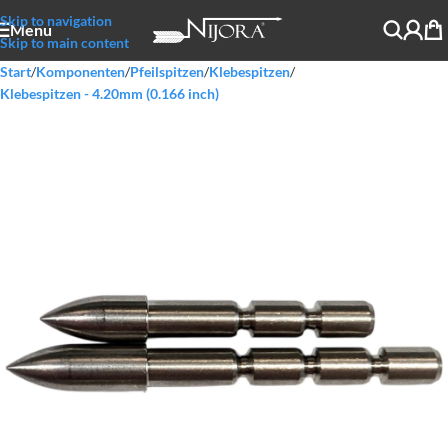
Skip to navigation
Menu
Skip to main content
Start
/
Komponenten
/
Pfeilspitzen
/
Klebespitzen
/
Klebespitzen - 4.20mm (0.166 inch)