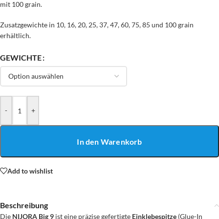
mit 100 grain.
​Zusatzgewichte in 10, 16, 20, 25, 37, 47, 60, 75, 85 und 100 grain
erhältlich.
GEWICHTE
-
+
In den Warenkorb
Add to wishlist
Beschreibung
Die
NIJORA Big 9
ist eine präzise gefertigte
Einklebespitze
(Glue-In