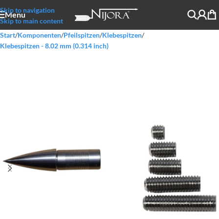
Skip to navigation
Menu
Skip to main content
Start
/
Komponenten
/
Pfeilspitzen
/
Klebespitzen
/
Klebespitzen - 8.02 mm (0.314 inch)