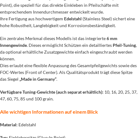
Point), die speziell für das direkte Einkleben in Pfeilschäfte mit
entsprechendem Innendurchmesser entwickelt wurde.
Ihre Fertigung aus hochwertigem
Edelstahl
(Stainless Steel) sichert eine
hohe Robustheit, Langlebigkeit und Korrosionsbeständigkeit.
Ein zentrales Merkmal dieses Modells ist das integrierte
6 mm
Innengewinde
. Dieses ermöglicht Schützen ein detailliertes
Pfeil-Tuning
,
da optional erhältliche Zusatzgewichte einfach eingeschraubt werden
können.
Dies erlaubt eine flexible Anpassung des Gesamtpfeilgewichts sowie des
FOC-Wertes (Front of Center). Als Qualitätsprodukt trägt diese Spitze
das Siegel
„Made in Germany“
.
Verfügbare Tuning-Gewichte (auch separat erhältlich):
10, 16, 20, 25, 37,
47, 60, 75, 85 und 100 grain.
Alle wichtigen Informationen auf einem Blick
Material:
Edelstahl
Typ:
Einklebespitze (Glue-In Point)