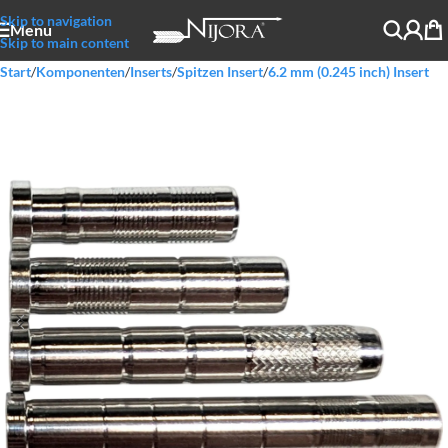
Skip to navigation
Menu
Skip to main content
Start
/
Komponenten
/
Inserts
/
Spitzen Insert
/
6.2 mm (0.245 inch) Insert