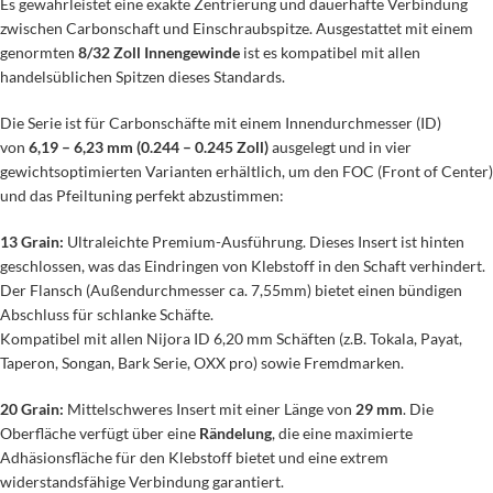
Es gewährleistet eine exakte Zentrierung und dauerhafte Verbindung
zwischen Carbonschaft und Einschraubspitze. Ausgestattet mit einem
genormten
8/32 Zoll Innengewinde
ist es kompatibel mit allen
handelsüblichen Spitzen dieses Standards.
Die Serie ist für Carbonschäfte mit einem Innendurchmesser (ID)
von
6,19 – 6,23 mm (0.244 – 0.245 Zoll)
ausgelegt und in vier
gewichtsoptimierten Varianten erhältlich, um den FOC (Front of Center)
und das Pfeiltuning perfekt abzustimmen:
13 Grain:
Ultraleichte Premium-Ausführung. Dieses Insert ist hinten
geschlossen, was das Eindringen von Klebstoff in den Schaft verhindert.
Der Flansch (Außendurchmesser ca. 7,55mm) bietet einen bündigen
Abschluss für schlanke Schäfte.
Kompatibel mit allen Nijora ID 6,20 mm Schäften (z.B. Tokala, Payat,
Taperon, Songan, Bark Serie, OXX pro) sowie Fremdmarken.
20 Grain:
Mittelschweres Insert mit einer Länge von
29 mm
. Die
Oberfläche verfügt über eine
Rändelung
, die eine maximierte
Adhäsionsfläche für den Klebstoff bietet und eine extrem
widerstandsfähige Verbindung garantiert.