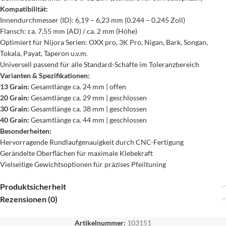
Kompatibilität:
Innendurchmesser (ID): 6,19 – 6,23 mm (0.244 – 0.245 Zoll)
Flansch: ca. 7,55 mm (AD) / ca. 2 mm (Höhe)
Optimiert für Nijora Serien: OXX pro, 3K Pro, Nigan, Bark, Songan,
Tokala, Payat, Taperon u.v.m.
Universell passend für alle Standard-Schäfte im Toleranzbereich
Varianten & Spezifikationen:
13 Grain:
Gesamtlänge ca. 24 mm | offen
20 Grain:
Gesamtlänge ca. 29 mm | geschlossen
30 Grain:
Gesamtlänge ca. 38 mm | geschlossen
40 Grain:
Gesamtlänge ca. 44 mm | geschlossen
Besonderheiten:
Hervorragende Rundlaufgenauigkeit durch CNC-Fertigung
Gerändelte Oberflächen für maximale Klebekraft
Vielseitige Gewichtsoptionen für präzises Pfeiltuning
Produktsicherheit
Rezensionen (0)
Artikelnummer:
103151