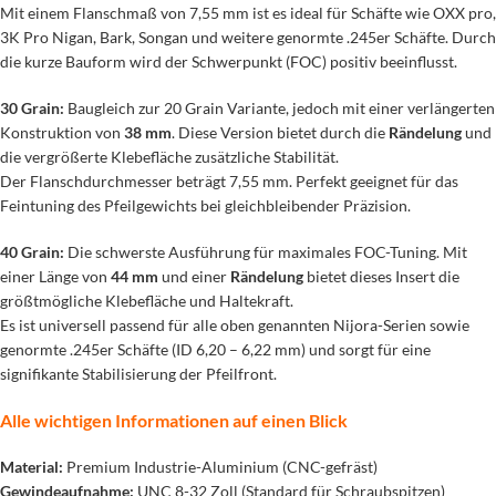
Mit einem Flanschmaß von 7,55 mm ist es ideal für Schäfte wie OXX pro,
3K Pro Nigan, Bark, Songan und weitere genormte .245er Schäfte. Durch
die kurze Bauform wird der Schwerpunkt (FOC) positiv beeinflusst.
30 Grain:
Baugleich zur 20 Grain Variante, jedoch mit einer verlängerten
Konstruktion von
38 mm
. Diese Version bietet durch die
Rändelung
und
die vergrößerte Klebefläche zusätzliche Stabilität.
Der Flanschdurchmesser beträgt 7,55 mm. Perfekt geeignet für das
Feintuning des Pfeilgewichts bei gleichbleibender Präzision.
40 Grain:
Die schwerste Ausführung für maximales FOC-Tuning. Mit
einer Länge von
44 mm
und einer
Rändelung
bietet dieses Insert die
größtmögliche Klebefläche und Haltekraft.
Es ist universell passend für alle oben genannten Nijora-Serien sowie
genormte .245er Schäfte (ID 6,20 – 6,22 mm) und sorgt für eine
signifikante Stabilisierung der Pfeilfront.
Alle wichtigen Informationen auf einen Blick
Material:
Premium Industrie-Aluminium (CNC-gefräst)
Gewindeaufnahme:
UNC 8-32 Zoll (Standard für Schraubspitzen)