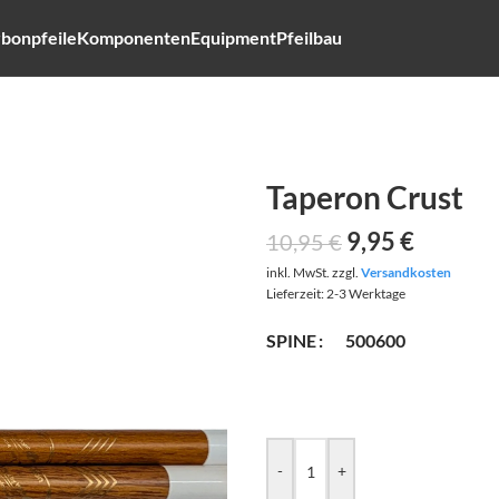
bonpfeile
Komponenten
Equipment
Pfeilbau
Taperon Crust
9,95
€
10,95
€
inkl. MwSt.
zzgl.
Versandkosten
Lieferzeit:
2-3 Werktage
SPINE
500
600
-
+