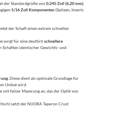
ei der Standardgröße von
0.245 Zoll (6,20 mm)
.
ängigen
5/16 Zoll Komponenten
(Spitzen, Inserts
bietet der Schaft einen extrem schnellen
rn
sorgt für eine deutlich
schnellere
en Schäften identischer Gewichts- und
erung
. Diese dient als optimale Grundlage für
em Unikat wird.
or
mit feiner Maserung an, das der Optik von
/Inch) setzt der NIJORA Taperon Crust