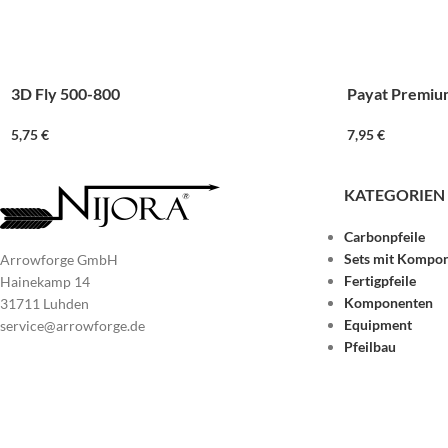
3D Fly 500-800
Payat Premiu
5,75
€
7,95
€
KATEGORIEN
Carbonpfeile
Sets mit Kompo
Arrowforge GmbH
Fertigpfeile
Hainekamp 14
Komponenten
31711 Luhden
Equipment
service@arrowforge.de
Pfeilbau