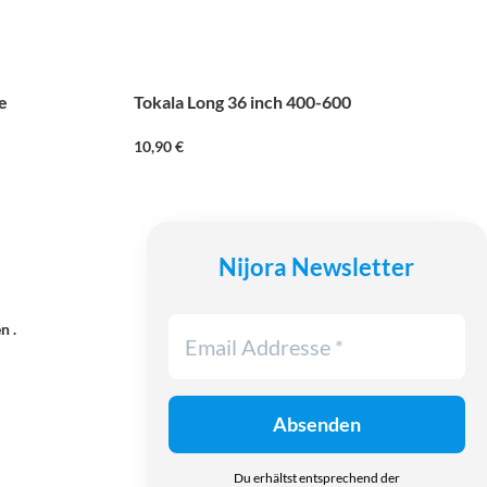
e
Tokala Long 36 inch 400-600
10,90
€
Nijora Newsletter
n .
Du erhältst entsprechend der