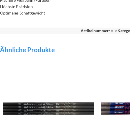
Flachere Flugbahn (Parabel)
Höchste Präzision
Optimales Schaftgewicht
Artikelnummer:
n. v.
Katego
Ähnliche Produkte