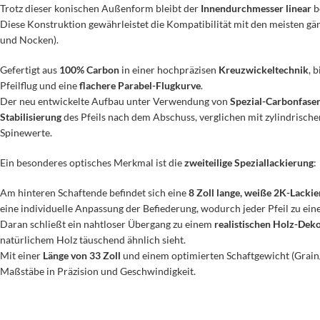
Trotz dieser konischen Außenform bleibt der
Innendurchmesser linear
b
Diese Konstruktion gewährleistet die Kompatibilität mit den meisten g
und Nocken).
Gefertigt aus
100% Carbon
in einer hochpräzisen
Kreuzwickeltechnik
, 
Pfeilflug und eine
flachere Parabel-Flugkurve
.
Der neu entwickelte Aufbau unter Verwendung von
Spezial-Carbonfase
Stabilisierung
des Pfeils nach dem Abschuss, verglichen mit zylindrisch
Spinewerte.
Ein besonderes optisches Merkmal ist die
zweiteilige Speziallackierung
:
Am hinteren Schaftende befindet sich eine
8 Zoll lange, weiße 2K-Lacki
eine individuelle Anpassung der Befiederung, wodurch jeder Pfeil zu ein
Daran schließt ein nahtloser Übergang zu einem
realistischen Holz-Dek
natürlichem Holz täuschend ähnlich sieht.
Mit einer
Länge von 33 Zoll
und einem optimierten Schaftgewicht (Grain
Maßstäbe in Präzision und Geschwindigkeit.