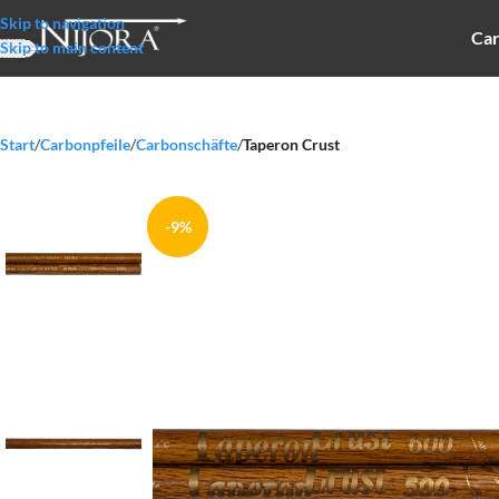
Skip to navigation
Car
Skip to main content
Start
/
Carbonpfeile
/
Carbonschäfte
/
Taperon Crust
-9%