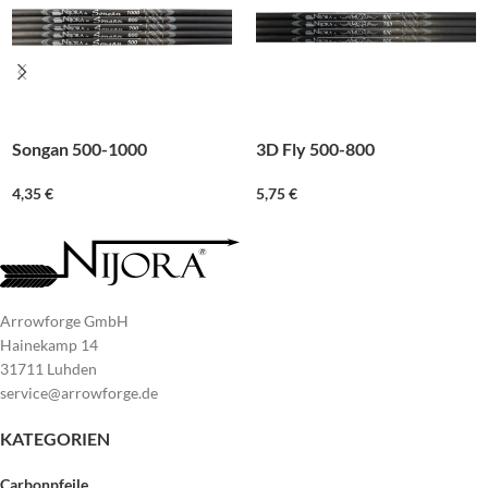
Songan 500-1000
3D Fly 500-800
4,35
€
5,75
€
Arrowforge GmbH
Hainekamp 14
31711 Luhden
service@arrowforge.de
KATEGORIEN
Carbonpfeile