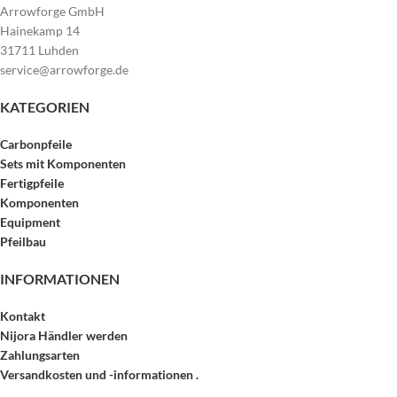
Arrowforge GmbH
Hainekamp 14
31711 Luhden
service@arrowforge.de
KATEGORIEN
Carbonpfeile
Sets mit Komponenten
Fertigpfeile
Komponenten
Equipment
Pfeilbau
INFORMATIONEN
Kontakt
Nijora Händler werden
Zahlungsarten
Versandkosten und -informationen .