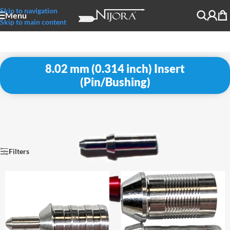
Skip to navigation
Menu
Skip to main content
8.02 mm (0.314 inch) Insert
(Pin/Bushing)
Start
/
Komponenten
/
Inserts
/
Pin Inserts / Bushing
/
8.02 mm (0.314 inch) Insert (Pin/Bushing)
Filters