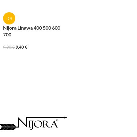
-5%
Nijora Linawa 400 500 600
700
9,40
€
9,90
€