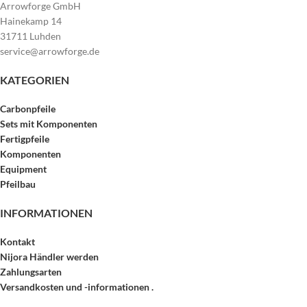
Arrowforge GmbH
Hainekamp 14
31711 Luhden
service@arrowforge.de
KATEGORIEN
Carbonpfeile
Sets mit Komponenten
Fertigpfeile
Komponenten
Equipment
Pfeilbau
INFORMATIONEN
Kontakt
Nijora Händler werden
Zahlungsarten
Versandkosten und -informationen .