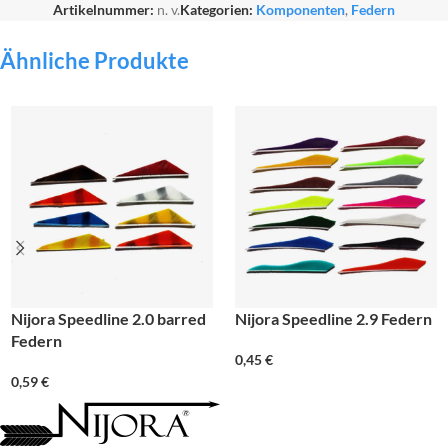
Artikelnummer:
n. v.
Kategorien:
Komponenten
,
Federn
Ähnliche Produkte
Nijora Speedline 2.0 barred
Nijora Speedline 2.9 Federn
Federn
0,45
€
0,59
€