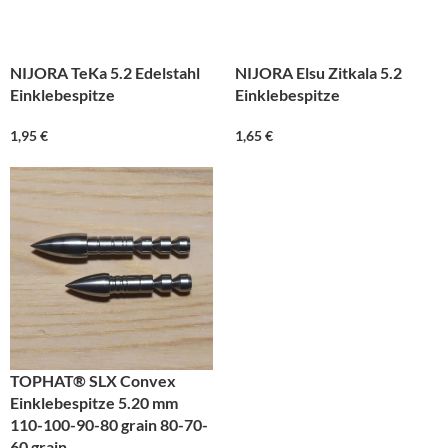
NIJORA TeKa 5.2 Edelstahl
NIJORA Elsu Zitkala 5.2
Einklebespitze
Einklebespitze
1,95
€
1,65
€
TOPHAT® SLX Convex
Einklebespitze 5.20 mm
110-100-90-80 grain 80-70-
60 grain