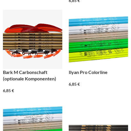
6,85
€
Bark M Carbonschaft
Ilyan Pro Colorline
(optionale Komponenten)
6,85
€
6,85
€