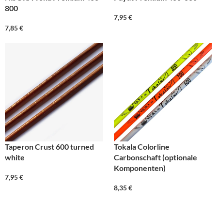
800
7,95
€
7,85
€
Taperon Crust 600 turned
Tokala Colorline
white
Carbonschaft (optionale
Komponenten)
7,95
€
8,35
€