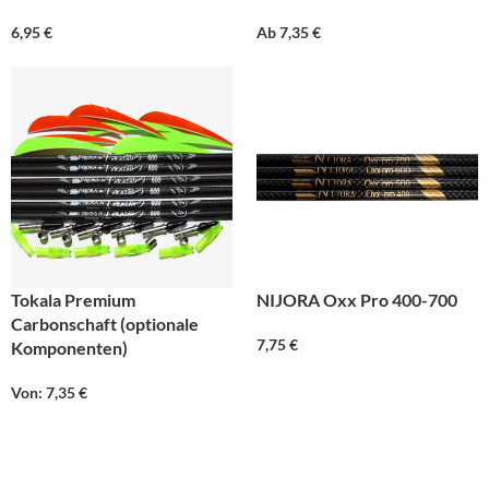
6,95
€
Ab
7,35
€
Tokala Premium
NIJORA Oxx Pro 400-700
Carbonschaft (optionale
7,75
€
Komponenten)
Von:
7,35
€