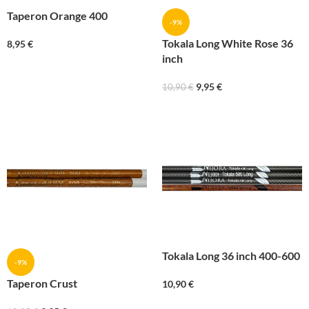
Taperon Orange 400
-9%
Tokala Long White Rose 36
8,95
€
inch
9,95
€
10,90
€
Tokala Long 36 inch 400-600
-9%
Taperon Crust
10,90
€