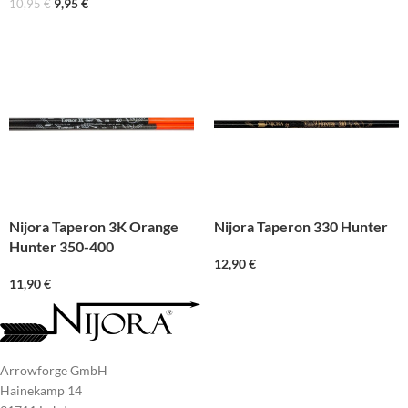
9,95
€
10,95
€
Nijora Taperon 3K Orange
Nijora Taperon 330 Hunter
Hunter 350-400
12,90
€
11,90
€
Arrowforge GmbH
Hainekamp 14